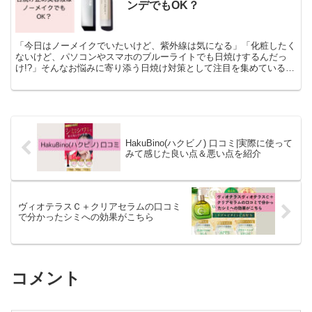
液のように保湿成分がたっぷり配合されているわけではありません。
ンデでもOK？
”肌を柔らかくして肌を整える”ことで、美容成分をなじみやすくしま
す。 その美容成分を、化粧水や乳液（もしくはクリーム）などのス
キンケアで補う必要があるのです。
「今日はノーメイクでいたいけど、紫外線は気になる」「化粧したく
ないけど、パソコンやスマホのブルーライトでも日焼けするんだっ
け!?」そんなお悩みに寄り添う日焼け対策として注目を集めているの
が、NowLd(ノルド)の新商品「スキンコレクター」です。
HakuBino(ハクビノ) 口コミ|実際に使って
みて感じた良い点＆悪い点を紹介
ヴィオテラスＣ＋クリアセラムの口コミ
で分かったシミへの効果がこちら
コメント