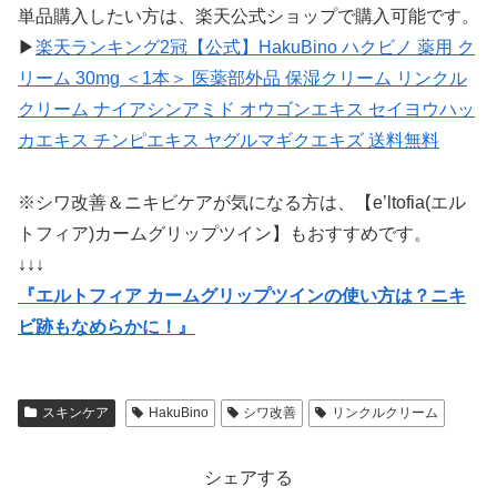
単品購入したい方は、楽天公式ショップで購入可能です。
▶
楽天ランキング2冠【公式】HakuBino ハクビノ 薬用 ク
リーム 30mg ＜1本＞ 医薬部外品 保湿クリーム リンクル
クリーム ナイアシンアミド オウゴンエキス セイヨウハッ
カエキス チンピエキス ヤグルマギクエキズ 送料無料
※シワ改善＆ニキビケアが気になる方は、【e’ltofia(エル
トフィア)カームグリップツイン】もおすすめです。
↓↓↓
『エルトフィア カームグリップツインの使い方は？ニキ
ビ跡もなめらかに！』
スキンケア
HakuBino
シワ改善
リンクルクリーム
シェアする