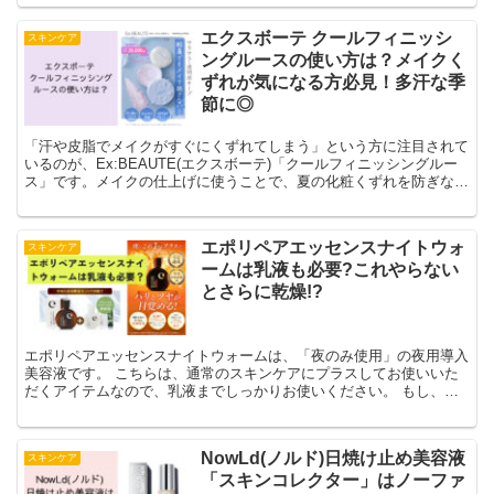
CCは「洗顔後すぐ」にお使いいただく導入美容液です。もし使う順
番を間違えてしまうと、この美容液の効果を十分に引き出せません。
エクスボーテ クールフィニッシ
スキンケア
年齢に応じたエイジングケアを効果的に行うためには、この正しい順
ングルースの使い方は？メイクく
番でお使いください。
ずれが気になる方必見！多汗な季
節に◎
「汗や皮脂でメイクがすぐにくずれてしまう」という方に注目されて
いるのが、Ex:BEAUTE(エクスボーテ)「クールフィニッシングルー
ス」です。メイクの仕上げに使うことで、夏の化粧くずれを防ぎなが
ら、毛穴や色ムラもしっかりカバー。
エポリペアエッセンスナイトウォ
スキンケア
ームは乳液も必要?これやらない
とさらに乾燥!?
エポリペアエッセンスナイトウォームは、「夜のみ使用」の夜用導入
美容液です。 こちらは、通常のスキンケアにプラスしてお使いいた
だくアイテムなので、乳液までしっかりお使いください。 もし、エ
ポリペアエッセンスナイトウォームの後の乳液を忘れてしまったら、
さらなる肌乾燥につながりかねません。 「さらに乾燥するかもって
どうゆうこと？」って思われたかもしれません。 こちらについて説
NowLd(ノルド)日焼け止め美容液
スキンケア
明します。 エポリペアエッセンスナイトウォームは、「導入美容
「スキンコレクター」はノーファ
液」で肌を柔らかくして肌を整えてくれます。 ですが、普通の美容