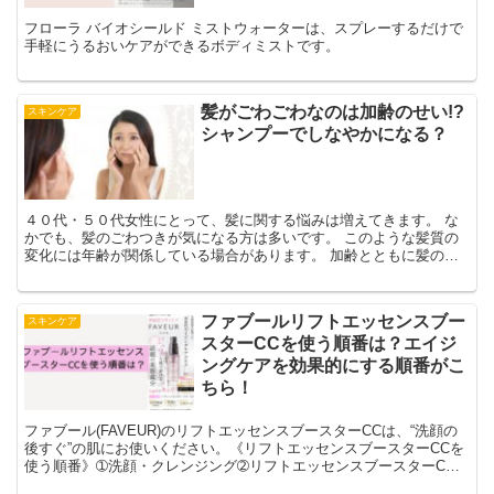
フローラ バイオシールド ミストウォーターは、スプレーするだけで
手軽にうるおいケアができるボディミストです。
髪がごわごわなのは加齢のせい!?
スキンケア
シャンプーでしなやかになる？
４０代・５０代女性にとって、髪に関する悩みは増えてきます。 な
かでも、髪のごわつきが気になる方は多いです。 このような髪質の
変化には年齢が関係している場合があります。 加齢とともに髪の毛
はダメージを受けやすくなり、ごわごわになってしまうことがあるの
です。 ですが、日々のケアで髪のしなやかさを取り戻すことができ
ます。
ファブールリフトエッセンスブー
スキンケア
スターCCを使う順番は？エイジ
ングケアを効果的にする順番がこ
ちら！
ファブール(FAVEUR)のリフトエッセンスブースターCCは、“洗顔の
後すぐ”の肌にお使いください。《リフトエッセンスブースターCCを
使う順番》➀洗顔・クレンジング➁リフトエッセンスブースターCC➂
化粧水➃乳液・クリーム。このように、リフトエッセンスブースター