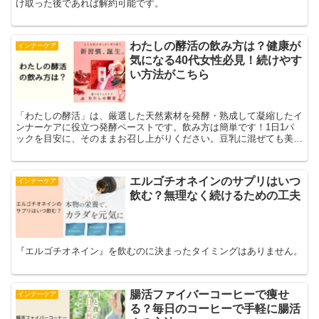
け取った後であれば解約可能です。
わたしの酵活の飲み方は？健康が
インナーケア
気になる40代女性必見！続けやす
い方法がこちら
「わたしの酵活」は、厳選した天然素材を発酵・熟成して凝縮したイ
ンナーケアに役立つ発酵ペーストです。飲み方は簡単です！1日1パ
ックを目安に、そのままお召し上がりください。豆乳に混ぜても美味
しくお飲みいただけます。
エルゴチオネインのサプリはいつ
インナーケア
飲む？無理なく続けるための工夫
『エルゴチオネイン』を飲むのに決まったタイミングはありません。
腸活ファイバーコーヒーで痩せ
インナーケア
る？毎日のコーヒーで手軽に腸活