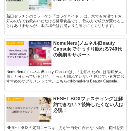
新田ゼラチンのコラーゲン『コラゲネイド 』は、水でもお湯でもお
好みの方でお飲みいただける健康食品です。飲み方で成分が変わるこ
とはありませんが、水の場合はお湯よりも溶けにくくなります。
NomuNeru(ノムネル)Beauty
インナーケア
Capsuleでぐっすり眠れる?40代
の美肌をサポート
NomuNeru(ノムネル)Beauty Capsuleは、「お肌のためには睡眠が大
切」と分かっているけど、しっかり眠れていないと感じている方にお
すすめのサプリメントです。こちらのNomuNeru Beauty Capsule
は、3つの特許成分配合・国内製造の高品質・美容成分配合で、睡眠
と肌ケアをサポートします。
RESET BOXファスティングは解
インナーケア
約できない？後悔したくない人は
必読！
RESET BOXの定期コースは、万が一自分に合わない場合、初回を受