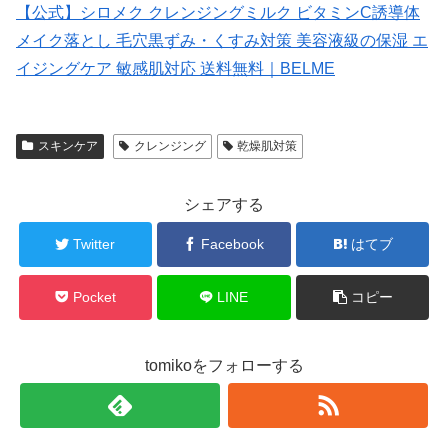
【公式】シロメク クレンジングミルク ビタミンC誘導体
メイク落とし 毛穴黒ずみ・くすみ対策 美容液級の保湿 エ
イジングケア 敏感肌対応 送料無料｜BELME
スキンケア
クレンジング
乾燥肌対策
シェアする
Twitter
Facebook
はてブ
Pocket
LINE
コピー
tomikoをフォローする