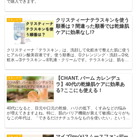
で購入できます。
クリスティーナテラスキンを使う
スキンケア
順番は？間違った順番では乾燥肌
ケアに効果なし!?
クリスティーナ「テラスキン」は、洗顔して化粧水で整えた肌に使う
ヒアルロン酸美容液です。使う順番は、➀クレンジング・洗顔→➁化
粧水→➂テラスキン→➃乳液・クリームです。テラスキンは、肌を保
湿するための美容液なので、化粧水で潤った肌に使用することで、肌
のうるおいをキープしてくれます。使う順番を間違えてしまうと、肌
の水分量が足りないまま保湿することになるので、乾燥肌のケアを効
【CHANT. バーム カレンデュ
スキンケア
果的に行えません。
ラ】40代の乾燥肌ケアに効果あ
る?ここにも使える！
40代になると、目元や口元の乾燥、ハリの低下、くすみなどの悩み
が増えてきますよね。特に、肌のバリア機能が衰えて敏感になりがち
なこの年代は、「できるだけナチュラルなものを使いたい」という思
いが強くなるもの。そんな方におすすめなのが、オーガニックコスメ
ブランド【CHANT.(チャント)】の『バーム カレンデュラ』。
マイズ(my’s)スムースファンデー
スキンケア