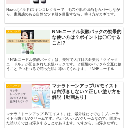
NowLd(ノルド)スキンコレクターで、毛穴や肌の凹凸をカバーしなが
ら、素肌感のある自然なツヤ肌を目指すなら、塗り方がカギです。
NNEニードル炭酸パックの効果的
スキンケア
な使い方は？ポイントは〇〇する
こと!?
「NNEニードル炭酸パック」は、美容で大注目の針美容「クイック
ニードル」が配合された炭酸パックです。２種類のパックを交互に使
うことでつるつるで潤った肌に導いてくれます。「NNEニードル炭
酸パック」の効果的な使い方は、１週目に『黒のクレイパック』で毛
穴汚れなどをきれいに洗浄します。そして、２週目に『緑のシカパッ
ク』でしっかり保湿して肌を整えます。その後は、週に１回『黒』
マナラトーンアップUVモイスト
スキンケア
→『緑』の順番で繰り返し使用していきます。２週間で、汚れを落と
は白浮きしない？正しい塗り方を
し、潤いを与えて整肌するというサイクルになります。
解説【動画あり】
マナラ「トーンアップUVモイスト」は、紫外線だけでなくブルーラ
イトも防ぐUVクリームです。色がついたUVクリームなので、間違っ
た塗り方では白浮きすることがあります。ですから、白浮きせずに綺
麗に仕上げるために、正しい塗り方をマスターしましょう。正しい塗