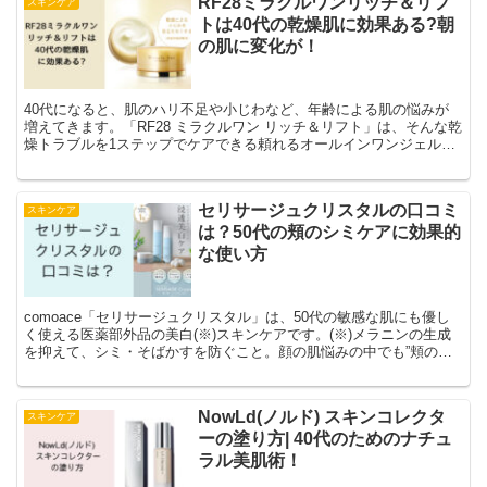
RF28ミラクルワンリッチ＆リフ
スキンケア
トは40代の乾燥肌に効果ある?朝
の肌に変化が！
40代になると、肌のハリ不足や小じわなど、年齢による肌の悩みが
増えてきます。「RF28 ミラクルワン リッチ＆リフト」は、そんな乾
燥トラブルを1ステップでケアできる頼れるオールインワンジェルで
す。
セリサージュクリスタルの口コミ
スキンケア
は？50代の頬のシミケアに効果的
な使い方
comoace「セリサージュクリスタル」は、50代の敏感な肌にも優し
く使える医薬部外品の美白(※)スキンケアです。(※)メラニンの生成
を抑えて、シミ・そばかすを防ぐこと。顔の肌悩みの中でも”頬のシ
ミ”は嫌ですよね。セリサージュクリスタルは、そんな肌悩みをケア
してくれます。
NowLd(ノルド) スキンコレクタ
スキンケア
ーの塗り方| 40代のためのナチュ
ラル美肌術！