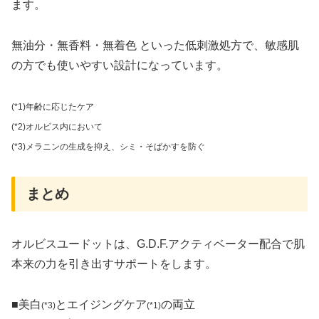
ます。
無油分・無香料・無着色 といった低刺激処方で、敏感肌
の方でも使いやすい設計になっています。
(*1)年齢に応じたケア
(*2)オルビス内において
(*3)メラニンの生成を抑え、シミ・そばかすを防ぐ
まとめ
オルビスユードットは、G.D.F.アクティベーター配合で肌
本来の力を引き出すサポートをします。
■美白
とエイジングケア
の両立
(*3)
(*1)