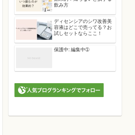
飲み方
ディセンシアのシワ改善美
容液はどこで売ってる？お
試しセットならここ！
保護中: 編集中➀