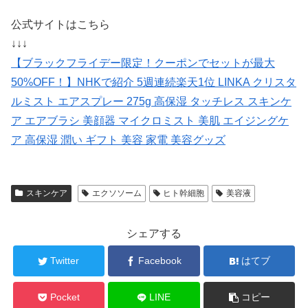
公式サイトはこちら
↓↓↓
【ブラックフライデー限定！クーポンでセットが最大
50%OFF！】NHKで紹介 5週連続楽天1位 LINKA クリスタ
ルミスト エアスプレー 275g 高保湿 タッチレス スキンケ
ア エアブラシ 美顔器 マイクロミスト 美肌 エイジングケ
ア 高保湿 潤い ギフト 美容 家電 美容グッズ
スキンケア
エクソソーム
ヒト幹細胞
美容液
シェアする
Twitter
Facebook
はてブ
Pocket
LINE
コピー