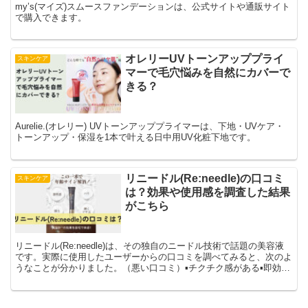
my’s(マイズ)スムースファンデーションは、公式サイトや通販サイト
で購入できます。
オレリーUVトーンアッププライ
スキンケア
マーで毛穴悩みを自然にカバーで
きる？
Aurelie.(オレリー) UVトーンアッププライマーは、下地・UVケア・
トーンアップ・保湿を1本で叶える日中用UV化粧下地です。
リニードル(Re:needle)の口コミ
スキンケア
は？効果や使用感を調査した結果
がこちら
リニードル(Re:needle)は、その独自のニードル技術で話題の美容液
です。実際に使用したユーザーからの口コミを調べてみると、次のよ
うなことが分かりました。（悪い口コミ）▪チクチク感がある▪即効性
はない（良い口コミ）▪塗りやすくて使いやすい▪使い心地が良い▪肌
がふっくらしてくる