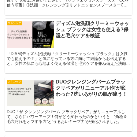
後すぐ”の肌にお使いください。《リフトエッセンスブースターCCを
使う順番》➀洗顔・クレンジング➁リフトエッセンスブースターCC➂
化粧水➃乳液・クリーム。このように、リフトエッセンスブースター
CCは「洗顔後すぐ」にお使いいただく導入美容液です。もし使う順
番を間違えてしまうと、この美容液の効果を十分に引き出せません。
ディズム泡洗顔クリーミーウォッ
スキンケア
年齢に応じたエイジングケアを効果的に行うためには、この正しい順
シュ ブラックは女性も使える?保
番でお使いください。
湿と毛穴ケアを検証
「DISM(ディズム)泡洗顔『クリーミーウォッシュ ブラック』は女性
でも使えるの？」と気になっている方に向けて結論からお伝えする
と、女性の肌にも心地よく使える保湿と毛穴ケアを兼ね備えた洗顔料
です。
DUOクレンジングバームブラッ
スキンケア
クリペアがリニューアル!何が変
わった?洗いあがりの肌が違う！
DUO「ザ クレンジングバーム ブラックリペア」がリニューアルし
て、さらにパワーアップ！何がどう変わったのかというと、”角栓＆
毛穴汚れをオフする力”と”うるおいキープ力”が強化されました。