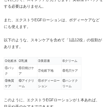
する必要はありません。
また、エクストラEGFローションは、ボディーケアなど
にも使えます。
以下のような、スキンケアを含めて「1品12役」の役割が
あります。
➀化粧水
➁乳液
➂美容液
➃クリーム
⑤パッ
⑥日焼けケ
⑦化粧下地
⑧毛穴ケア
ク
ア
⑨角質
⑩アイクリ
⑪ボディーロー
⑫ハンドク
ケア
ーム
ション
リーム
このように、エクストラEGFローションが１本あれば、
目元や手のケアまでできます。