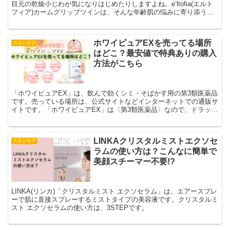
目元の乾燥小じわが気になりはじめたりしますよね。e’ltofia(エルト
フィア)カームグリップツインは、そんな年齢肌の悩みに寄り添う洗
顔料＆美容液です。
ホワイピュアEXを売ってる場所
スキンケア
はどこ？最安値で特典ありの購入
方法がこちら
「ホワイピュアEX」は、飲んで効くシミ・そばかす用の第3類医薬品
です。売っている場所は、公式サイトなどインターネットでの通販サ
イトです。「ホワイピュアEX」は〈第3類医薬品〉なので、ドラッグ
ストアなどで購入できるのかなと思ってしまいますよね。ですが、薬
局やドラッグストアでの取り扱いはありません。ドン・キホーテや
LOFTなどの店舗でも取り扱いなしです。通販サイトでの取り扱いが
LINKAクリスタルミストエクソセ
スキンケア
あるのは、公式サイト・Amazon・楽天市場になります。なかでも、
ラムの使い方は？こんなに簡単で
公式サイトが最安値です。
美顔スチーマー不要!?
LINKA(リンカ)「クリスタルミスト エクソセラム」は、エアースプレ
ーで肌に直接スプレーするミストタイプの美容液です。クリスタルミ
スト エクソセラムの使い方は、3STEPです。