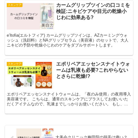
カームグリップツインの口コミを
スキンケア
検証:ニキビケアや目元の乾燥小
じわに効果ある?
e’ltofia(エルトフィア) カームグリップツインは、AZカーミングウォ
ッシュ（洗顔料）とNAグリップセラム（美容液）のセットで、大人
ニキビの予防や乾燥小じわのケアをダブルサポートします。
エポリペアエッセンスナイトウォ
スキンケア
ームは乳液も必要?これやらない
とさらに乾燥!?
エポリペアエッセンスナイトウォームは、「夜のみ使用」の夜用導入
美容液です。 こちらは、通常のスキンケアにプラスしてお使いいた
だくアイテムなので、乳液までしっかりお使いください。 もし、エ
ポリペアエッセンスナイトウォームの後の乳液を忘れてしまったら、
さらなる肌乾燥につながりかねません。 「さらに乾燥するかもって
どうゆうこと？」って思われたかもしれません。 こちらについて説
明します。 エポリペアエッセンスナイトウォームは、「導入美容
液」で肌を柔らかくして肌を整えてくれます。 ですが、普通の美容
液のように保湿成分がたっぷり配合されているわけではありません。
大美会クリニック梅田院の脱毛は痛い？