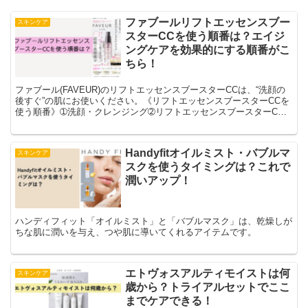
ファブールリフトエッセンスブー
スキンケア
スターCCを使う順番は？エイジ
ングケアを効果的にする順番がこ
ちら！
ファブール(FAVEUR)のリフトエッセンスブースターCCは、“洗顔の
後すぐ”の肌にお使いください。《リフトエッセンスブースターCCを
使う順番》➀洗顔・クレンジング➁リフトエッセンスブースターCC➂
化粧水➃乳液・クリーム。このように、リフトエッセンスブースター
CCは「洗顔後すぐ」にお使いいただく導入美容液です。もし使う順
番を間違えてしまうと、この美容液の効果を十分に引き出せません。
Handyfitオイルミスト・バブルマ
スキンケア
年齢に応じたエイジングケアを効果的に行うためには、この正しい順
スクを使うタイミングは？これで
番でお使いください。
潤いアップ！
ハンディフィット「オイルミスト」と「バブルマスク」は、乾燥しが
ちな肌に潤いを与え、つや肌に導いてくれるアイテムです。
エトヴォスアルティモイストは何
スキンケア
歳から？トライアルセットでここ
までケアできる！