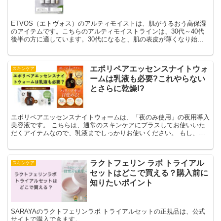
ETVOS（エトヴォス）のアルティモイストは、肌がうるおう高保湿
のアイテムです。こちらのアルティモイストラインは、30代～40代
後半の方に適しています。30代になると、肌の表皮が薄くなり始め
ます。すると、肌のバリア機能が低下していくので、肌が敏感な状態
になりやすいのです。そのため、年齢とともに肌の乾燥やくすみとい
った悩みが深刻になってしまいます。▪季節の変わり目になると肌が
エポリペアエッセンスナイトウォ
スキンケア
不調になる▪肌のお手入れをしているのに乾燥する▪肌がくすみがち。
ームは乳液も必要?これやらない
このようなお悩みがあるなら、肌が敏感になっているサインかもしれ
ません。肌が敏感な状態ではうるおいを肌に蓄えられないので、お手
とさらに乾燥!?
入れの効果が得られにくくなります。エトヴォスのアルティモイスト
は、このように敏感になりがちな大人の肌をうるおいで満たすアイテ
ムです。「ヒト型セラミド」と「ナイアシンアミド」という２つの保
エポリペアエッセンスナイトウォームは、「夜のみ使用」の夜用導入
湿成分配合。ライン使いすることで、“保湿” から”肌のバリア機能を
美容液です。 こちらは、通常のスキンケアにプラスしてお使いいた
サポート” までケアできます。
だくアイテムなので、乳液までしっかりお使いください。 もし、エ
ポリペアエッセンスナイトウォームの後の乳液を忘れてしまったら、
さらなる肌乾燥につながりかねません。 「さらに乾燥するかもって
どうゆうこと？」って思われたかもしれません。 こちらについて説
ラクトフェリン ラボ トライアル
スキンケア
明します。 エポリペアエッセンスナイトウォームは、「導入美容
セットはどこで買える？購入前に
液」で肌を柔らかくして肌を整えてくれます。 ですが、普通の美容
液のように保湿成分がたっぷり配合されているわけではありません。
知りたいポイント
”肌を柔らかくして肌を整える”ことで、美容成分をなじみやすくしま
す。 その美容成分を、化粧水や乳液（もしくはクリーム）などのス
キンケアで補う必要があるのです。
SARAYAのラクトフェリンラボ トライアルセットの正規品は、公式
サイトで購入できます。