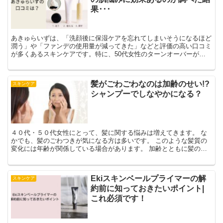
果･･･
あきゅらいずは、「洗顔後に保湿ケアを忘れてしまいそうになるほど
潤う」や「ファンデの使用量が減ってきた」などと評価の高い口コミ
が多くあるスキンケアです。特に、50代女性のターンオーバーが遅
くなり固くなりがちなお肌を、和漢ハーブエキスが優しくほぐしてく
れると評判です。
髪がごわごわなのは加齢のせい!?
スキンケア
シャンプーでしなやかになる？
４０代・５０代女性にとって、髪に関する悩みは増えてきます。 な
かでも、髪のごわつきが気になる方は多いです。 このような髪質の
変化には年齢が関係している場合があります。 加齢とともに髪の毛
はダメージを受けやすくなり、ごわごわになってしまうことがあるの
です。 ですが、日々のケアで髪のしなやかさを取り戻すことができ
ます。
Ekiスキンベールプライマーの解
スキンケア
約前に知っておきたいポイント|
これ必須です！