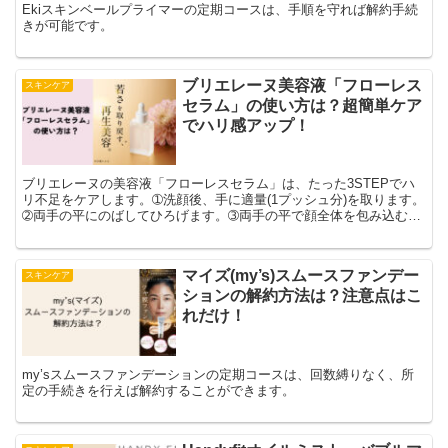
Ekiスキンベールプライマーの定期コースは、手順を守れば解約手続
きが可能です。
ブリエレーヌ美容液「フローレス
スキンケア
セラム」の使い方は？超簡単ケア
でハリ感アップ！
ブリエレーヌの美容液「フローレスセラム」は、たった3STEPでハ
リ不足をケアします。➀洗顔後、手に適量(1プッシュ分)を取ります。
➁両手の平にのばしてひろげます。➂両手の平で顔全体を包み込むよ
うにしてなじませます。これだけで、ハリ不足のケアができてしまい
ます。
マイズ(my’s)スムースファンデー
スキンケア
ションの解約方法は？注意点はこ
れだけ！
my’sスムースファンデーションの定期コースは、回数縛りなく、所
定の手続きを行えば解約することができます。