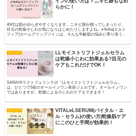
インの使い方は？ニキビ跡もなめ
らかに！
40代は肌がゆらぎやすくなります。ニキビ跡が残ってしまったり、
目元の乾燥小じわが気になりはじめたりしますよね。e’ltofia(エルト
フィア)カームグリップツインは、そんな年齢肌の悩みに寄り添う洗
顔料＆美容液です。
LLモイストリフトジェルセラム
スキンケア
は乾燥小じわに効果ある?目元の
ケアもこれだけでOK！
SARAYAラクトフェリンラボ「LLモイストリフトジェルセラム」
は、ひとつで5役のオールインワン美容ジェルです。オールインワン
ではありますが、乾燥による小じわのケアもできます！
VITALeLSERUM(バイタル・エ
スキンケア
ル・セラム)の使い方|乾燥肌ケア
にこのひと手間が効果的！