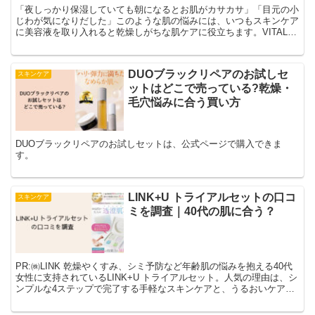
「夜しっかり保湿していても朝になるとお肌がカサカサ」「目元の小
じわが気になりだした」このような肌の悩みには、いつもスキンケア
に美容液を取り入れると乾燥しがちな肌ケアに役立ちます。VITAL
eL SERUM（バイタル・エル・セラム）は、40代の乾燥しやすい肌
にうるおいを与えてしっかりとキープしてくれる美容液です。
DUOブラックリペアのお試しセ
スキンケア
ットはどこで売っている?乾燥・
毛穴悩みに合う買い方
DUOブラックリペアのお試しセットは、公式ページで購入できま
す。
LINK+U トライアルセットの口コ
スキンケア
ミを調査｜40代の肌に合う？
PR:㈱LINK 乾燥やくすみ、シミ予防など年齢肌の悩みを抱える40代
女性に支持されているLINK+U トライアルセット。人気の理由は、シ
ンプルな4ステップで完了する手軽なスキンケアと、うるおいケアに
特化した独自の成分設計にあります。...