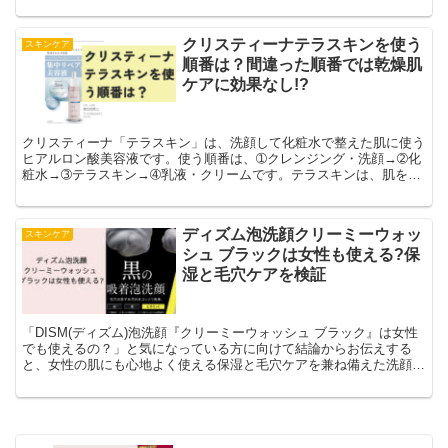
ています。
クリスティーナテラスキンを使う
スキンケア
順番は？間違った順番では乾燥肌
ケアに効果なし!?
クリスティーナ「テラスキン」は、洗顔して化粧水で整えた肌に使う
ヒアルロン酸美容液です。使う順番は、➀クレンジング・洗顔→➁化
粧水→➂テラスキン→➃乳液・クリームです。テラスキンは、肌を保
湿するための美容液なので、化粧水で潤った肌に使用することで、肌
のうるおいをキープしてくれます。使う順番を間違えてしまうと、肌
の水分量が足りないまま保湿することになるので、乾燥肌のケアを効
ディズム泡洗顔クリーミーウォッ
スキンケア
果的に行えません。
シュ ブラックは女性も使える?保
湿と毛穴ケアを検証
「DISM(ディズム)泡洗顔『クリーミーウォッシュ ブラック』は女性
でも使えるの？」と気になっている方に向けて結論からお伝えする
と、女性の肌にも心地よく使える保湿と毛穴ケアを兼ね備えた洗顔料
です。