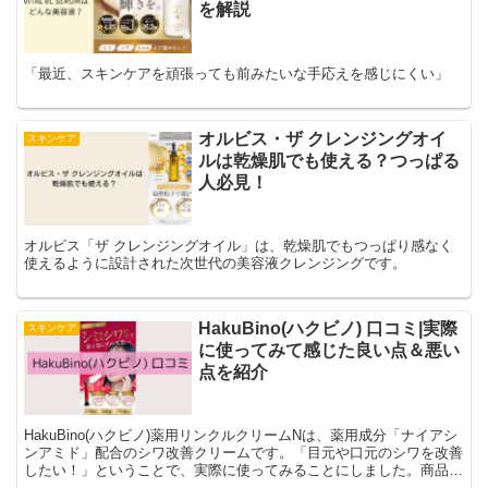
を解説
「最近、スキンケアを頑張っても前みたいな手応えを感じにくい」
オルビス・ザ クレンジングオイ
スキンケア
ルは乾燥肌でも使える？つっぱる
人必見！
オルビス「ザ クレンジングオイル」は、乾燥肌でもつっぱり感なく
使えるように設計された次世代の美容液クレンジングです。
HakuBino(ハクビノ) 口コミ|実際
スキンケア
に使ってみて感じた良い点＆悪い
点を紹介
HakuBino(ハクビノ)薬用リンクルクリームNは、薬用成分「ナイアシ
ンアミド」配合のシワ改善クリームです。「目元や口元のシワを改善
したい！」ということで、実際に使ってみることにしました。商品注
文から到着、そして開封して実際に使用するところまでをレビューし