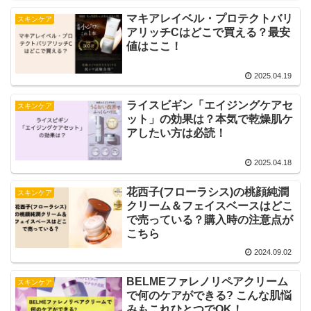
マキアレイベル・プロテクトバリ
スキンケア
アリッチCはどこで買える？最安
値はここ！
2025.04.19
ライスビギン「エイジングケアセ
スキンケア
ット」の効果は？本気で乾燥肌ケ
アしたい方は必読！
2025.04.18
花西子(フローラシス)の桃顔純潤
スキンケア
クリーム＆フェイスベースはどこ
で売っている？購入時の注意点が
こちら
2024.09.02
BELMEファレノリペアクリーム
スキンケア
で何のケアができる? こんな肌悩
みもこれひとつでOK！