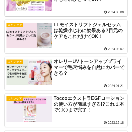
2024.08.08
LLモイストリフトジェルセラム
スキンケア
は乾燥小じわに効果ある?目元の
ケアもこれだけでOK！
2024.08.07
オレリーUVトーンアッププライ
スキンケア
マーで毛穴悩みを自然にカバーで
きる？
2024.01.21
ToccoエクストラEGFローション
スキンケア
の使い方が簡単すぎる!?これ１本
で〇〇まで完了！
2023.12.18