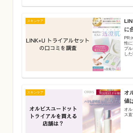
L
スキンケア
に
PR:㈱LINK 乾燥やくす
性に
プル
した
オ
スキンケア
値
オル
ス直