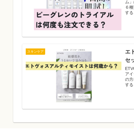
ム」
６種
する
は、
トを
を使
エ
スキンケア
セ
ET
アイ
の方
する
やす
みが
る▪
なお
肌が
果が
よう
「ヒ
合。