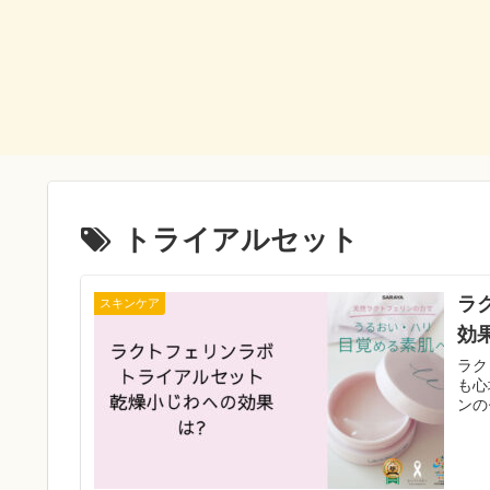
トライアルセット
ラ
スキンケア
効
ラク
も心
ンの