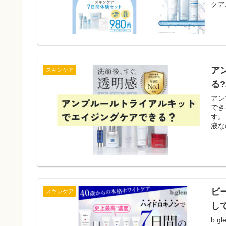
クア
化粧
スチ
包)
顔か
肌用
され
す。
ア
スキンケア
る
アン
でき
す。
液な
ポイ
液で
に使
て、
薬用
の炎
に整
ビ
スキンケア
うこ
し
b.