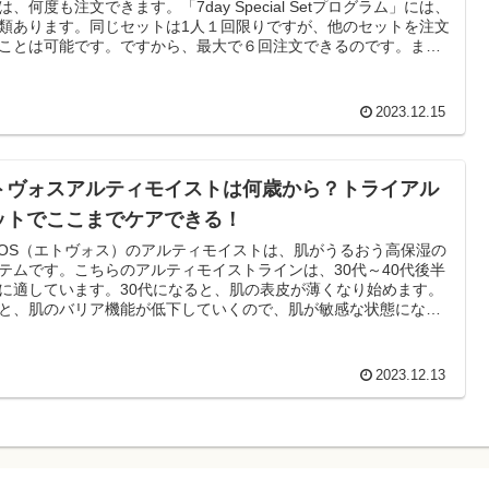
は、何度も注文できます。「7day Special Setプログラム」には、
類あります。同じセットは1人１回限りですが、他のセットを注文
ことは可能です。ですから、最大で６回注文できるのです。まず
肌の悩み合うセットを利用し、肌の状態が変化すれば、他のセッ
使ってみる。このように肌の状態に合わせて、他の種類のセット
うと、６種類あるセットを賢く使えます。
2023.12.15
トヴォスアルティモイストは何歳から？トライアル
ットでここまでケアできる！
VOS（エトヴォス）のアルティモイストは、肌がうるおう高保湿の
テムです。こちらのアルティモイストラインは、30代～40代後半
に適しています。30代になると、肌の表皮が薄くなり始めます。
と、肌のバリア機能が低下していくので、肌が敏感な状態になり
いのです。そのため、年齢とともに肌の乾燥やくすみといった悩
深刻になってしまいます。▪季節の変わり目になると肌が不調にな
肌のお手入れをしているのに乾燥する▪肌がくすみがち。このよう
2023.12.13
悩みがあるなら、肌が敏感になっているサインかもしれません。
敏感な状態ではうるおいを肌に蓄えられないので、お手入れの効
得られにくくなります。エトヴォスのアルティモイストは、この
に敏感になりがちな大人の肌をうるおいで満たすアイテムです。
ト型セラミド」と「ナイアシンアミド」という２つの保湿成分配
ライン使いすることで、“保湿” から”肌のバリア機能をサポート”