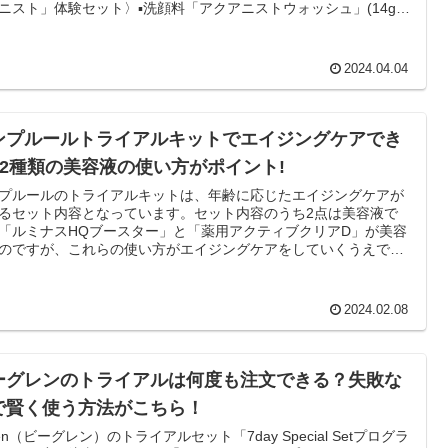
ニスト」体験セット〉▪洗顔料「アクアニストウォッシュ」(14g)▪
水「アクアニストローション」(18㎖)▪保湿液「アクアニストモイ
ャー」(8㎖)▪クリームクレンジング「オルビスオフクリーム」(2
。このように、オルビスのアクアニストトライアルセットには、洗
2024.04.04
ら保湿までできるアイテムが入っています。アクアニストは敏感
のスキンケアアイテムですが、肌にうるおいを与える成分が配合
ているので、乾燥肌でお悩みの方にも効果的にお使いいただけま
ンプルールトライアルキットでエイジングケアでき
?2種類の美容液の使い方がポイント!
プルールのトライアルキットは、年齢に応じたエイジングケアが
るセット内容となっています。セット内容のうち2点は美容液で
「ルミナスHQブースター」と「薬用アクティブクリアD」が美容
のですが、これらの使い方がエイジングケアをしていくうえでの
ントになります。◆「ルミナスHQブースター」は、先行型の美容
す。”洗顔後直後”の化粧水をつける前に使用します。洗顔後すぐ
うことで、乾燥によるキメの乱れを根本から断つサポートをし
2024.02.08
肌の透明感を引き出します。◆「薬用アクティブクリアD」は、
美白美容液で、"化粧水後"に使います。肌の乾燥だけでなく、肌
症も抑えます。 これにより、肌本来の美しさを引き出せる肌環境
えてくれます。このように、役割の違う2種類の美容液を正しく使
ーグレンのトライアルは何度も注文できる？失敗な
とで、効果的なエイジングケアが可能です。
で賢く使う方法がこちら！
glen（ビーグレン）のトライアルセット「7day Special Setプログラ