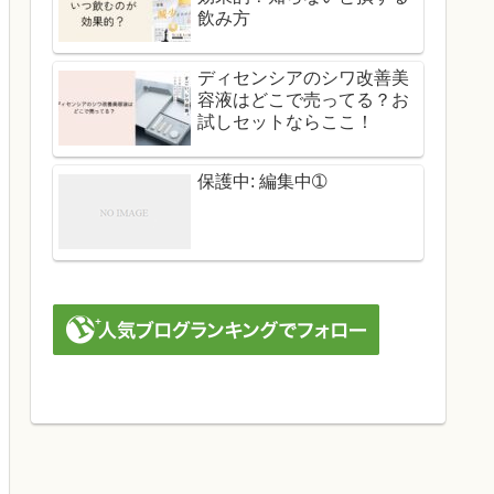
飲み方
ディセンシアのシワ改善美
容液はどこで売ってる？お
試しセットならここ！
保護中: 編集中➀