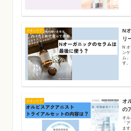
N
スキンケア
リ
N 
ンケ
ム」
す。
で肌
オ
スキンケア
の
オル
「ア
ます