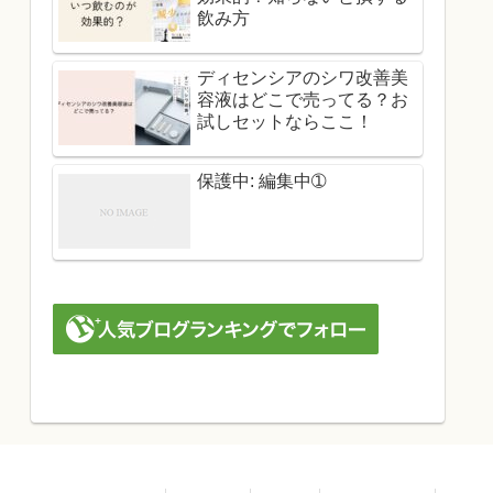
飲み方
ディセンシアのシワ改善美
容液はどこで売ってる？お
試しセットならここ！
保護中: 編集中➀