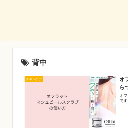
背中
オ
スキンケア
ら
オフ
です