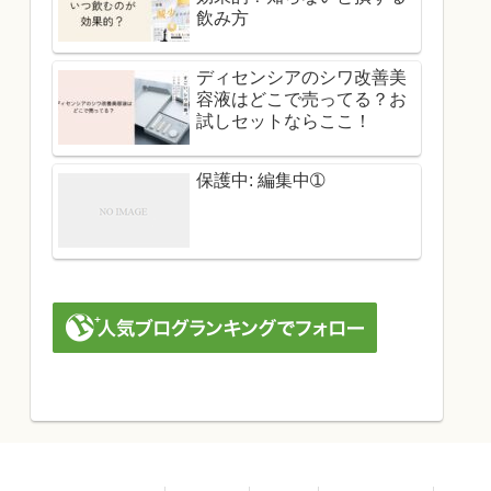
飲み方
ディセンシアのシワ改善美
容液はどこで売ってる？お
試しセットならここ！
保護中: 編集中➀