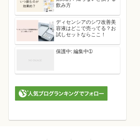
飲み方
ディセンシアのシワ改善美
容液はどこで売ってる？お
試しセットならここ！
保護中: 編集中➀