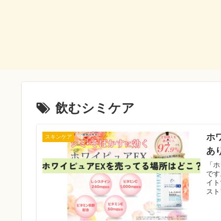
飲むシミケア
ホ
スキンケア
あ
「ホ
です
イト
スト
局や
LO
るの