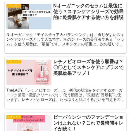
Nオーガニックのセラムは最後に
スキンケア
使う？スキンケアシリーズで効果
的に乾燥肌ケアする使い方を解説
N オーガニック「モイスチュア＆バランシング」は、香りがよいスキ
ンケアシリーズとして人気です。そのシリーズの美容液である「セラ
ム」を使う順番は、“最後”です。スキンケアの順番は、次の通りで
す。まず、洗顔・クレンジングで肌をキ洗浄します。つぎに、化粧水
で肌を整えます。最後に、Nオーガニックのセラムを塗布します。
レチノビオローズを使う順番は？
スキンケア
〇〇としてスキンケアにプラスで
美肌効果アップ！
TheLADY.「レチノビオローズ」は、40代の肌悩みをケアするオーガ
ニック菌活・艶肌クリームです。使う順番は、“洗顔後1番最初”に使
います。レチノビオローズは、たっぷりと肌にうるおいを与えるの
で、スキンケアはこれだけでもOKです。
ビーバウンシーのファンデーショ
スキンケア
ンはよれない？これで長時間キレ
イが続く！