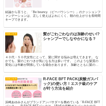
結論から言うと、「Be bouncy.（ビーバウンシー）」のクッションフ
ァンデーションは、正しく使えばよれにくく、朝の仕上がりを長時間
キープできます。
髪がごわごわなのは加齢のせい!?
スキンケア
シャンプーでしなやかになる？
４０代・５０代女性にとって、髪に関する悩みは増えてきます。 な
かでも、髪のごわつきが気になる方は多いです。 このような髪質の
変化には年齢が関係している場合があります。 加齢とともに髪の毛
はダメージを受けやすくなり、ごわごわになってしまうことがあるの
です。 ですが、日々のケアで髪のしなやかさを取り戻すことができ
ます。
R-FACE BFT PACK(炭酸ガスパ
スキンケア
ック)の使い方！エステ級のケア
が叶う方法を紹介
浜崎あゆみさんがブランドアンバサダーを務めている「R-FACE BFT
パック」。R-FACE BFTパックは、1剤式の炭酸ガスパックなので、