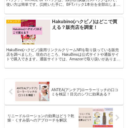
使い方は簡単です。(1)乾いた手に、BFTパック1本分を全部出しま
す。目・口周りを避けて顔全体に塗ります。
Hakubino(ハクビノ)はどこで買
スキンケア
える？販売店を調査！
HakuBino(ハクビノ)薬用リンクルクリームNRを取り扱っている販売
店を調べました。現在のところ、HakuBinoは公式サイトや通販サイ
トで購入できます。通販サイトでは、Amazonで取り扱いがありまし
た。ですが、最安値で購入できるのは公式サイトです。
ANTEA(アンテア)ローラーリッチの口コ
ミを検証！目元のシワに効果ある？
リニードルローションの効果はどう？乾
燥・くすみ肌へのアプローチを解説