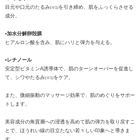
目元や口元のたるみ
を引き締め、肌をふっくらさせる
(※1)
成分。
▪加水分解卵殻膜
ヒアルロン酸を含み、肌にハリと弾力を与える。
▪レチノール
安定型ビタミンA誘導体で、肌のターンオーバーを促進し
て、シワやたるみ
をケア。
(※1)
また、微細振動のマッサージ効果で、肌のめぐりをサポー
トします。
美容成分の角質層への浸透を高めて肌の弾力を取り戻すこ
とで、ほうれい線の目立たない若々しい印象へと導きま
す。