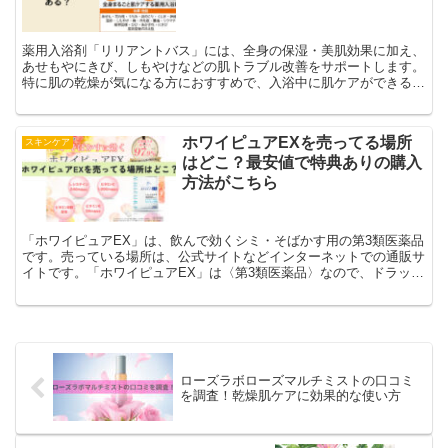
薬用入浴剤「リリアントバス」には、全身の保湿・美肌効果に加え、
あせもやにきび、しもやけなどの肌トラブル改善をサポートします。
特に肌の乾燥が気になる方におすすめで、入浴中に肌ケアができる画
期的な薬用入浴剤です。
ホワイピュアEXを売ってる場所
スキンケア
はどこ？最安値で特典ありの購入
方法がこちら
「ホワイピュアEX」は、飲んで効くシミ・そばかす用の第3類医薬品
です。売っている場所は、公式サイトなどインターネットでの通販サ
イトです。「ホワイピュアEX」は〈第3類医薬品〉なので、ドラッグ
ストアなどで購入できるのかなと思ってしまいますよね。ですが、薬
局やドラッグストアでの取り扱いはありません。ドン・キホーテや
LOFTなどの店舗でも取り扱いなしです。通販サイトでの取り扱いが
あるのは、公式サイト・Amazon・楽天市場になります。なかでも、
公式サイトが最安値です。
ローズラボローズマルチミストの口コミ
を調査！乾燥肌ケアに効果的な使い方