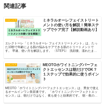
関連記事
ミネラルオーレフェイストリート
スキンケア
メントの使い方を解説！簡単ステ
ップでケア完了【解説動画あり】
エレクトーレ「ミネラルオーレ フェイストリートメント」は、たっ
た10秒で年齢による肌の悩みをケアできる肌のトリートメントで
す。 早速、使い方を解説します。 〈STEP1〉 洗顔後、濡れたまま
の顔に使います。 塗れた手にフェイ...
MEOTOホワイトニングパーフェ
スキンケア
クトエッセンスは朝だけでOK？
１ステップで効果的に使うポイン
ト
MEOTO「ホワイトニングパーフェクトエッセンス」は、男女で使え
るオールインワン美容液です。 「ホワイトニングパーフェクトエッ
センス」は、朝だけではなく、夜も使うと効果的です。 朝・夜の１
日２回使用が推奨される理由として、次のことが挙げられます。 ◆
主成分が美容成分である ◆オールインワン（化粧水・乳液・クリー