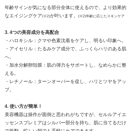
年齢サインが気になる部分全体に使えるので、より効果的
なエイジングケア
が叶います。
(※2)
(※2)年齢に応じたスキンケア
3. 4つの美容成分を高配合
・ハロキシル：クマや色素沈着をケアし、明るい印象へ。
・アイセリル：たるみケア成分で、ふっくらハリのある肌
へ。
・加水分解卵殻膜：肌の弾力をサポートし、なめらかに整
える。
・レチノール：ターンオーバーを促し、ハリとツヤをアッ
プ。
4. 使い方が簡単！
美容機器は操作が面倒と思われがちですが、セルルアイエ
ッセンスプレミアはシルバー部分を持ち、肌に当てるだけ
で振動。忙しい朝でも手軽にケアできます。