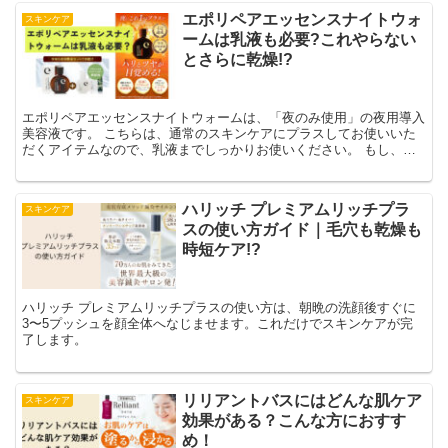
ム・美容液）として使える 一般的な美容液は、“水”が主成分のものが
エポリペアエッセンスナイトウォ
スキンケア
多いです。 一方、MEOTO「ホワイトニングパーフェクトエッセン
ームは乳液も必要?これやらない
ス」の主成分は、保湿成分がベースとなっています。 そして、１ア
イテムで４つの役割を兼ねています。 ですから、洗顔をする朝・夜
とさらに乾燥!?
の２回に使うと効果的に美容成分を肌に浸透させることができます。
使い方は、たったの１ステップ。 洗顔後の肌に、ホワイトニングパ
ーフェクトエッセンスを顔全体に馴染ませるだけです。 ただし、こ
エポリペアエッセンスナイトウォームは、「夜のみ使用」の夜用導入
こで１つだけポイントがあります。 “顔全体を両手でやさしく包んで
美容液です。 こちらは、通常のスキンケアにプラスしてお使いいた
軽くプッシュして馴染ませる” このように使うことで、より効果的に
だくアイテムなので、乳液までしっかりお使いください。 もし、エ
美容成分を浸透させることができます。
ポリペアエッセンスナイトウォームの後の乳液を忘れてしまったら、
さらなる肌乾燥につながりかねません。 「さらに乾燥するかもって
どうゆうこと？」って思われたかもしれません。 こちらについて説
ハリッチ プレミアムリッチプラ
スキンケア
明します。 エポリペアエッセンスナイトウォームは、「導入美容
スの使い方ガイド｜毛穴も乾燥も
液」で肌を柔らかくして肌を整えてくれます。 ですが、普通の美容
液のように保湿成分がたっぷり配合されているわけではありません。
時短ケア!?
”肌を柔らかくして肌を整える”ことで、美容成分をなじみやすくしま
す。 その美容成分を、化粧水や乳液（もしくはクリーム）などのス
キンケアで補う必要があるのです。
ハリッチ プレミアムリッチプラスの使い方は、朝晩の洗顔後すぐに
3〜5プッシュを顔全体へなじませます。これだけでスキンケアが完
了します。
リリアントバスにはどんな肌ケア
スキンケア
効果がある？こんな方におすす
め！