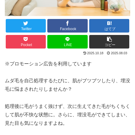
Twitter
Facebook
はてブ
Pocket
LINE
コピー
2025.10.18
2025.08.03
※プロモーション広告を利用しています
ムダ毛を自己処理するたびに、肌がブツブツしたり、埋没
毛に悩まされたりしませんか？
処理後に毛がうまく抜けず、次に生えてきた毛がちくちく
して肌が不快な状態に。さらに、埋没毛ができてしまい、
見た目も気になりますよね。